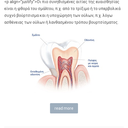
<p align=”justify”>Οι πιο συνηθισμένες αιτίες της ευαισθησίας
είναι η φθορά του σμάλτου, π.χ. από το τρίξιμο ή το υπερβολικά
συχνό βούρτσισμα και η υποχώρηση των ούλων, π.χ. λόγω
ασθένειας των ούλων ή λανθασμένου τρόπου βουρτσίσματος.
read more