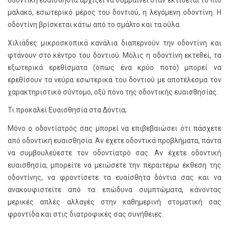
οδοντική ευαισθησία αρχίζει να συμβαίνει όταν εκτίθεται το πιο
μαλακό, εσωτερικό μέρος του δοντιού, η λεγόμενη οδοντίνη. Η
οδοντίνη βρίσκεται κάτω από το σμάλτο και τα ούλα.
Χιλιάδες μικροσκοπικά κανάλια διαπερνούν την οδοντίνη και
φτάνουν στο κέντρο του δοντιού. Μόλις η οδοντίνη εκτεθεί, τα
εξωτερικά ερεθίσματα (όπως ένα κρύο ποτό) μπορεί να
ερεθίσουν τα νεύρα εσωτερικά του δοντιού με αποτέλεσμα τον
χαρακτηριστικό σύντομο, οξύ πόνο της οδοντικής ευαισθησίας.
Τι προκαλεί Ευαισθησία στα Δόντια;
Μόνο ο οδοντίατρός σας μπορεί να επιβεβαιώσει ότι πάσχετε
από οδοντική ευαισθησία. Αν έχετε οδοντικά προβλήματα, πάντα
να συμβουλεύεστε τον οδοντίατρό σας. Αν έχετε οδοντική
ευαισθησία, μπορείτε να μειώσετε την περαιτέρω έκθεση της
οδοντίνης, να φροντίσετε τα ευαίσθητα δόντια σας και να
ανακουφιστείτε από τα επώδυνα συμπτώματα, κάνοντας
μερικές απλές αλλαγές στην καθημερινή στοματική σας
φροντίδα και στις διατροφικές σας συνήθειες.