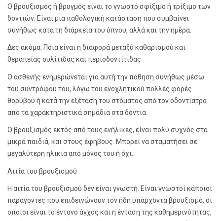
Ο βρουξισμός ή βρυγμός είναι το γνωστό σφίξιμο ή τρίξιμο των
δοντιών. Είναι μια παθολογική κατάσταση που συμβαίνει
συνήθως κατά τη διάρκεια του ύπνου, αλλά και την ημέρα.
Δες ακόμα: Ποια είναι η διαφορά μεταξύ καθαρισμού και
θεραπείας ουλίτιδας και περιοδοντίτιδας
Ο ασθενής ενημερώνεται για αυτή την πάθηση συνήθως μέσω
του συντρόφου του, λόγω του ενοχλητικού πολλές φορές
θορύβου ή κατά την εξέταση του στόματος από τον οδοντίατρο
από τα χαρακτηριστικά σημάδια στα δόντια.
Ο βρουξισμός εκτός από τους ενήλικες, είναι πολύ συχνός στα
μικρά παιδιά, και στους έφηβους. Μπορεί να σταματήσει σε
μεγαλύτερη ηλικία από μόνος του ή όχι.
Αιτία του βρουξισμού
Η αιτία του βρουξισμού δεν είναι γνωστή. Είναι γνωστοί κάποιοι
παράγοντες που επιδεινώνουν τον ήδη υπάρχοντα βρουξισμό, οι
οποίοι είναι το έντονο άγχος και η ένταση της καθημερινότητας,