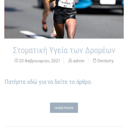
Στοματική Υγεία των Δρομέων
23 Φεβρουαρίου, 2021
admin
Dentistry
Πατήστε εδώ για να δείτε το άρθρο.
read more