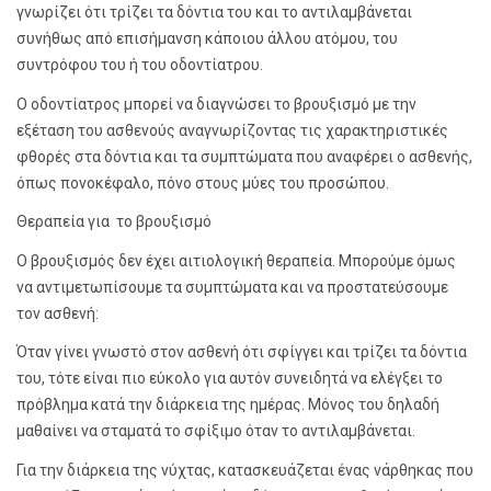
γνωρίζει ότι τρίζει τα δόντια του και το αντιλαμβάνεται
συνήθως από επισήμανση κάποιου άλλου ατόμου, του
συντρόφου του ή του οδοντίατρου.
Ο οδοντίατρος μπορεί να διαγνώσει το βρουξισμό με την
εξέταση του ασθενούς αναγνωρίζοντας τις χαρακτηριστικές
φθορές στα δόντια και τα συμπτώματα που αναφέρει ο ασθενής,
όπως πονοκέφαλο, πόνο στους μύες του προσώπου.
Θεραπεία για το βρουξισμό
Ο βρουξισμός δεν έχει αιτιολογική θεραπεία. Μπορούμε όμως
να αντιμετωπίσουμε τα συμπτώματα και να προστατεύσουμε
τον ασθενή:
Όταν γίνει γνωστό στον ασθενή ότι σφίγγει και τρίζει τα δόντια
του, τότε είναι πιο εύκολο για αυτόν συνειδητά να ελέγξει το
πρόβλημα κατά την διάρκεια της ημέρας. Μόνος του δηλαδή
μαθαίνει να σταματά το σφίξιμο όταν το αντιλαμβάνεται.
Για την διάρκεια της νύχτας, κατασκευάζεται ένας νάρθηκας που