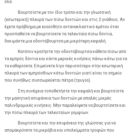
όλα.
Βουρτσίστε με τον ίδιο τρόπο και την γλωσσική
(εσωτερική) πλευρά των πίσω δοντιών και στις 2 γνάθους. Αν
έχετε πρόβλημα με ευαίσθητο αντανακλαστικό εμέτου όταν
προσπαθείτε να βουρτσίσετε τα τελευταία πίσω δόντια,
δοκιμάστε μια οδοντόβουρτσα με μικρότερη κεφαλή.
Κατόπιν κρατήστε την οδοντόβουρτσα κάθετα πίσω από
τα εμπρός δόντια και κάντε μερικές κινήσεις πάνω-κάτω για να
τα καθαρίσετε. Επιμείνετε λίγο περισσότερο στην εσωτερική
πλευρά των εμπρόσθιων κάτω δοντιών γιατί είναι το σημείο
που συνήθως συσσωρεύεται πέτρα (τρυγία).
Στη συνέχεια τοποθετήστε την κεφαλή και βουρτσίστε
την μασητική επιφάνεια των δοντιών με απαλές μικρές
παλινδρομικές κινήσεις. Μην παραλείψετε να βουρτσίσετε και
την πίσω πλευρά των τελευταίων γομφίων.
Bουρτσίστε και την επιφάνεια της γλώσσας για να
απομακρύνετε τα μικρόβια και υπολείμματα τροφών που