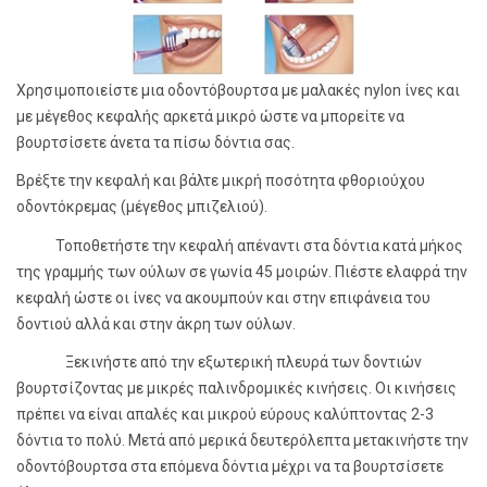
Χρησιμοποιείστε μια οδοντόβουρτσα με μαλακές nylon ίνες και
με μέγεθος κεφαλής αρκετά μικρό ώστε να μπορείτε να
βουρτσίσετε άνετα τα πίσω δόντια σας.
Βρέξτε την κεφαλή και βάλτε μικρή ποσότητα φθοριούχου
οδοντόκρεμας (μέγεθος μπιζελιού).
Τοποθετήστε την κεφαλή απέναντι στα δόντια κατά μήκος
της γραμμής των ούλων σε γωνία 45 μοιρών. Πιέστε ελαφρά την
κεφαλή ώστε οι ίνες να ακουμπούν και στην επιφάνεια του
δοντιού αλλά και στην άκρη των ούλων.
Ξεκινήστε από την εξωτερική πλευρά των δοντιών
βουρτσίζοντας με μικρές παλινδρομικές κινήσεις. Οι κινήσεις
πρέπει να είναι απαλές και μικρού εύρους καλύπτοντας 2-3
δόντια το πολύ. Μετά από μερικά δευτερόλεπτα μετακινήστε την
οδοντόβουρτσα στα επόμενα δόντια μέχρι να τα βουρτσίσετε