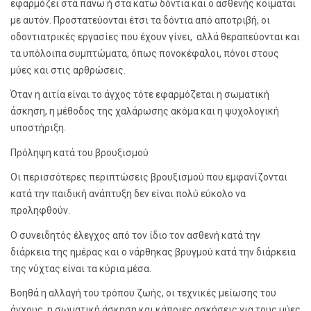
εφαρμόζει στα πάνω ή στα κάτω δόντια και ο ασθενής κοιμάται
με αυτόν. Προστατεύονται έτσι τα δόντια από αποτριβή, οι
οδοντιατρικές εργασίες που έχουν γίνει, αλλά θεραπεύονται και
τα υπόλοιπα συμπτώματα, όπως πονοκέφαλοι, πόνοι στους
μύες και στις αρθρώσεις.
Όταν η αιτία είναι το άγχος τότε εφαρμόζεται η σωματική
άσκηση, η μέθοδος της χαλάρωσης ακόμα και η ψυχολογική
υποστήριξη.
Πρόληψη κατά του βρουξισμού
Οι περισσότερες περιπτώσεις βρουξισμού που εμφανίζονται
κατά την παιδική ανάπτυξη δεν είναι πολύ εύκολο να
προληφθούν.
Ο συνειδητός έλεγχος από τον ίδιο τον ασθενή κατά την
διάρκεια της ημέρας και ο νάρθηκας βρυγμού κατά την διάρκεια
της νύχτας είναι τα κύρια μέσα.
Βοηθά η αλλαγή του τρόπου ζωής, οι τεχνικές μείωσης του
άγχους, η σωματική άσκηση και κάποιες ασκήσεις για τους μύες